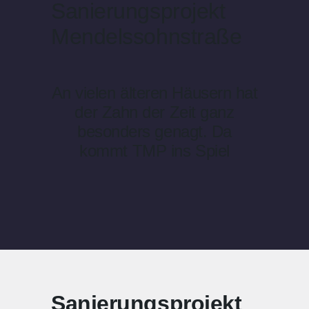
Sanierungsprojekt
Mendelssohnstraße
An vielen älteren Häusern hat
der Zahn der Zeit ganz
besonders genagt. Da
kommt TMP ins Spiel
Sanierungsprojekt